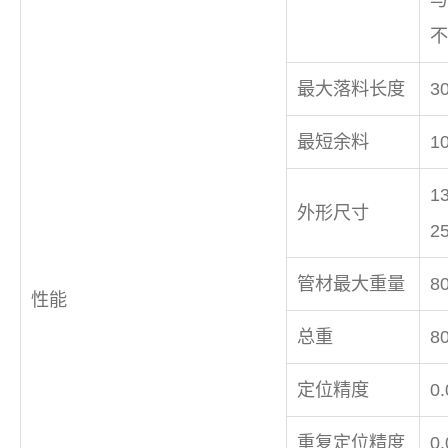
不
最大落料长度
3
最短余料
1
1
外形尺寸
2
管材最大重量
8
性能
总重
8
定位精度
0
重复定位精度
0