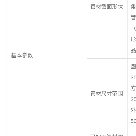
管材截面形状
角
管
（
形
品
基本参数
圆
3
方
管材尺寸范围
2
外
5