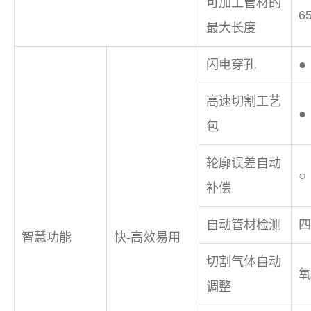
可加工管材的
6
最大长度
闪电穿孔
●
高速切割工艺
●
包
轮廓误差自动
○
补偿
自动管材检测
四
智慧功能
快-高效易用
切割气体自动
氧
调整