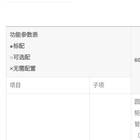
功能参数表
●标配
○可选配
6
×无需配置
项目
子项
圆
矩
管
（