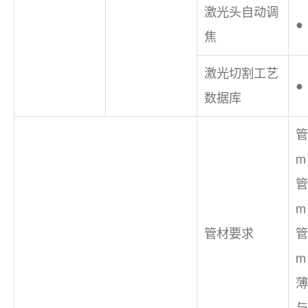
激光头自动调
●
焦
激光切割工艺
●
数据库
管
m
管
m
管材要求
管
m
薄
与