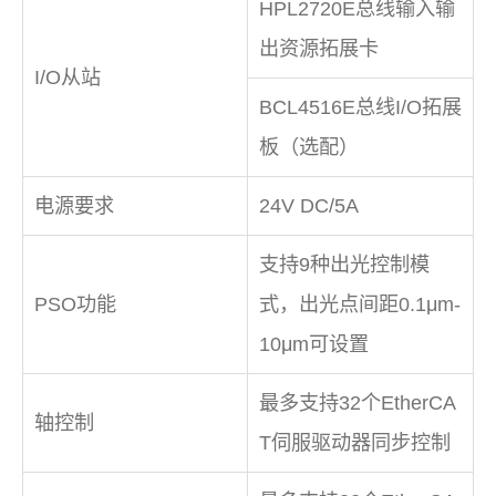
HPL2720E总线输入输
出资源拓展卡
I/O从站
BCL4516E总线I/O拓展
板（选配）
电源要求
24V DC/5A
支持9种出光控制模
PSO功能
式，出光点间距0.1μm-
10μm可设置
最多支持32个EtherCA
轴控制
T伺服驱动器同步控制